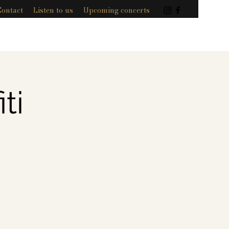
Contact
Listen to us
Upcoming concerts
ti