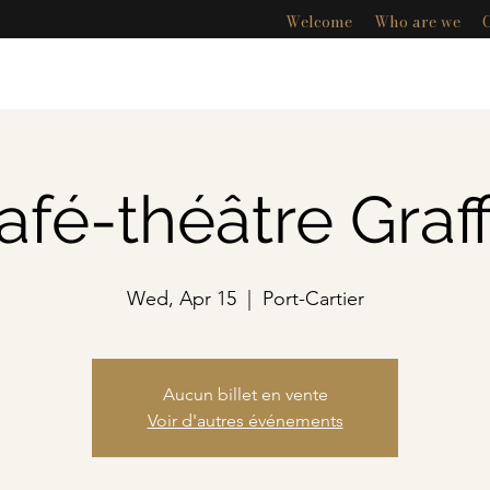
Welcome
Who are we
afé-théâtre Graffi
Wed, Apr 15
  |  
Port-Cartier
Aucun billet en vente
Voir d'autres événements