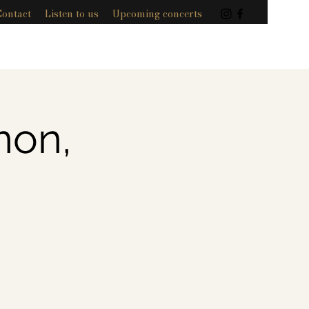
Contact
Listen to us
Upcoming concerts
non,