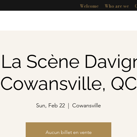
Welcome
Who are we
 La Scène Davig
Cowansville, QC
Sun, Feb 22
  |  
Cowansville
Aucun billet en vente